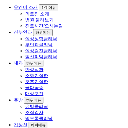
유앤미 소개
하위메뉴
의료진 소개
병원 둘러보기
진료시간/오시는길
산부인과
하위메뉴
여성성형클리닉
부인과클리닉
여성검진클리닉
임신피임클리닉
내과
하위메뉴
만성질환
소화기질환
호흡기질환
골다공증
대상포진
유방
하위메뉴
유방클리닉
조직검사
맘모톰클리닉
갑상선
하위메뉴