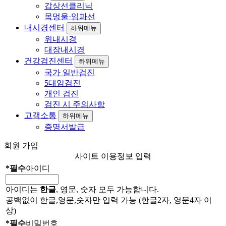
갑상선클리닉
목멍울·임파선
내시경센터
하위메뉴
위내시경
대장내시경
건강검진센터
하위메뉴
국가 일반검진
5대암검진
개인 검진
검진 시 주의사항
고객소통
하위메뉴
증명서발급
회원 가입
사이트 이용정보 입력
*
필수
아이디
아이디는
한글
, 영문, 숫자 모두 가능합니다.
공백없이 한글,영문,숫자만 입력 가능 (한글2자, 영문4자 이
상)
*
필수
비밀번호