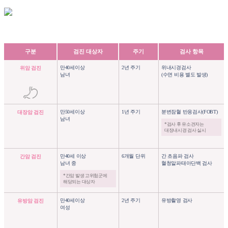
구분
검진 대상자
주기
검사 항목
만40세이상
2년 주기
위내시경검사
위암 검진
남녀
(수면 비용 별도 발생)
만50세이상
1년 주기
분변잠혈 반응검사(FOBT)
대장암 검진
남녀
*검사 후 유소견자는
대장내시경 검사 실시
만40세 이상
6개월 단위
간 초음파 검사
간암 검진
남녀 중
혈청알파태아단백 검사
*간암 발생 고위험군에
해당되는 대상자
만40세이상
2년 주기
유방촬영 검사
유방암 검진
여성