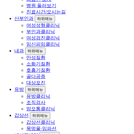
병원 둘러보기
진료시간/오시는길
산부인과
하위메뉴
여성성형클리닉
부인과클리닉
여성검진클리닉
임신피임클리닉
내과
하위메뉴
만성질환
소화기질환
호흡기질환
골다공증
대상포진
유방
하위메뉴
유방클리닉
조직검사
맘모톰클리닉
갑상선
하위메뉴
갑상선클리닉
목멍울·임파선