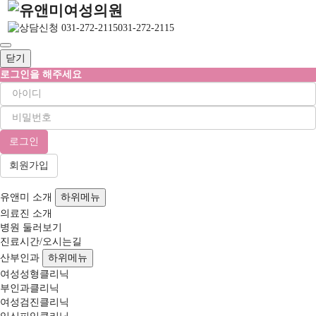
031-272-2115
닫기
로그인을 해주세요
회원가입
유앤미 소개
하위메뉴
의료진 소개
병원 둘러보기
진료시간/오시는길
산부인과
하위메뉴
여성성형클리닉
부인과클리닉
여성검진클리닉