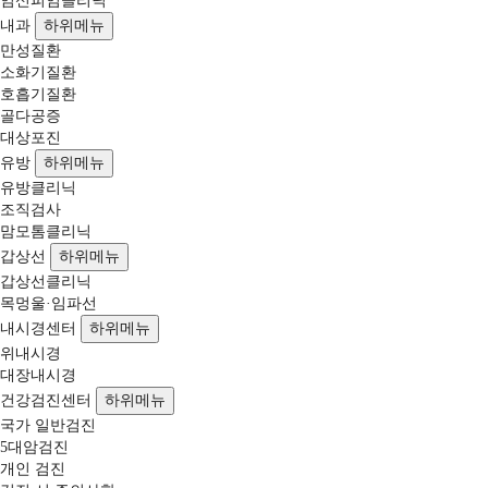
임신피임클리닉
내과
하위메뉴
만성질환
소화기질환
호흡기질환
골다공증
대상포진
유방
하위메뉴
유방클리닉
조직검사
맘모톰클리닉
갑상선
하위메뉴
갑상선클리닉
목멍울·임파선
내시경센터
하위메뉴
위내시경
대장내시경
건강검진센터
하위메뉴
국가 일반검진
5대암검진
개인 검진