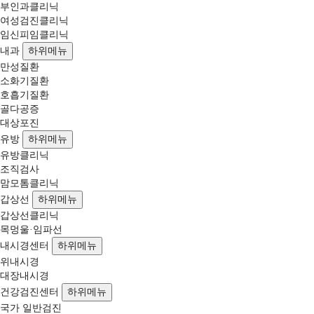
부인과클리닉
여성검진클리닉
임신피임클리닉
내과
하위메뉴
만성질환
소화기질환
호흡기질환
골다공증
대상포진
유방
하위메뉴
유방클리닉
조직검사
맘모톰클리닉
갑상선
하위메뉴
갑상선클리닉
목멍울·임파선
내시경센터
하위메뉴
위내시경
대장내시경
건강검진센터
하위메뉴
국가 일반검진