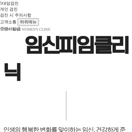
5대암검진
개인 검진
검진 시 주의사항
고객소통
하위메뉴
증명서발급
YOU & ME WOMEN'S CLINIC
– 임신피임클리
닉
인생의 행복한 변화를 맞이하는 임신. 건강하게 준