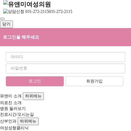
031-272-2115
닫기
로그인을 해주세요
회원가입
유앤미 소개
하위메뉴
의료진 소개
병원 둘러보기
진료시간/오시는길
산부인과
하위메뉴
여성성형클리닉