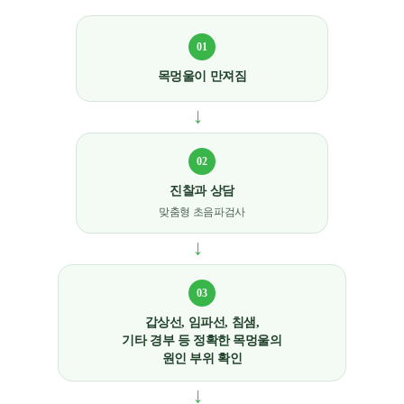
01
목멍울이 만져짐
→
02
진찰과 상담
맞춤형 초음파검사
→
03
갑상선, 임파선, 침샘,
기타 경부 등 정확한 목멍울의
원인 부위 확인
→