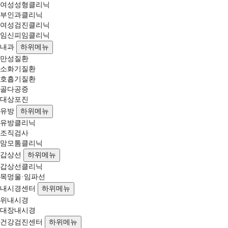
여성성형클리닉
부인과클리닉
여성검진클리닉
임신피임클리닉
내과
하위메뉴
만성질환
소화기질환
호흡기질환
골다공증
대상포진
유방
하위메뉴
유방클리닉
조직검사
맘모톰클리닉
갑상선
하위메뉴
갑상선클리닉
목멍울·임파선
내시경센터
하위메뉴
위내시경
대장내시경
건강검진센터
하위메뉴