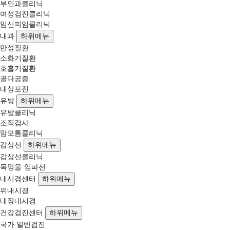
부인과클리닉
여성검진클리닉
임신피임클리닉
내과
하위메뉴
만성질환
소화기질환
호흡기질환
골다공증
대상포진
유방
하위메뉴
유방클리닉
조직검사
맘모톰클리닉
갑상선
하위메뉴
갑상선클리닉
목멍울·임파선
내시경센터
하위메뉴
위내시경
대장내시경
건강검진센터
하위메뉴
국가 일반검진