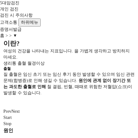
5대암검진
개인 검진
검진 시 주의사항
고객소통
하위메뉴
증명서발급
홈
▼
이란?
여성의 건강을 나타내는 지표입니다.
을 가볍게 생각하고 방치하지
마세요.
생리통
출혈
월경이상
출혈
전
질 출혈은 임신 초기 또는 임신 후기 동안 발생할 수 있으며 임신 관련
운
문제(합병증)로 인해 생길 수 있습니다.
원인에 관계 없이 장기간 또
사
는 과도한 출혈로 인해
철 결핍, 빈혈, 때때로 위험한 저혈압(쇼크)이
성
발생할 수 있습니다.
실
Prev
Next
Start
Stop
원인