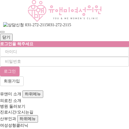
031-272-2115
닫기
로그인을 해주세요
회원가입
유앤미 소개
하위메뉴
의료진 소개
병원 둘러보기
진료시간/오시는길
산부인과
하위메뉴
여성성형클리닉